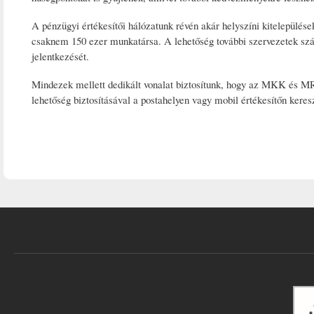
A pénzügyi értékesítői hálózatunk révén akár helyszíni kitelepülése
csaknem 150 ezer munkatársa. A lehetőség további szervezetek szám
jelentkezését.
Mindezek mellett dedikált vonalat biztosítunk, hogy az MKK és MRK
lehetőség biztosításával a postahelyen vagy mobil értékesítőn keres