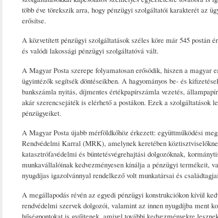
több éve törekszik arra, hogy pénzügyi szolgáltatói karakterét az ü
erősítse.
A közvetített pénzügyi szolgáltatások széles köre már 545 postán é
és valódi lakossági pénzügyi szolgáltatóvá vált.
A Magyar Posta szerepe folyamatosan erősödik, hiszen a magyar emb
ügyintézők segítsék döntéseikben. A hagyományos be- és kifizetéseken
bankszámla nyitás, díjmentes értékpapírszámla vezetés, állampapír vá
akár szerencsejáték is elérhető a postákon. Ezek a szolgáltatások l
pénzügyeiket.
A Magyar Posta újabb mérföldkőhöz érkezett: együttműködési meg
Rendvédelmi Karral (MRK), amelynek keretében köztisztviselőkne
katasztrófavédelmi és büntetésvégrehajtási dolgozóknak, kormánytis
munkavállalóinak kedvezményesen kínálja a pénzügyi termékeit, va
nyugdíjas igazolvánnyal rendelkező volt munkatársai és családtagjai
A megállapodás révén az egyedi pénzügyi konstrukciókon kívül kedv
rendvédelmi szervek dolgozói, valamint az innen nyugdíjba ment k
hűségpontokat is gyűjtenek, amivel további kedvezményekre lesznek