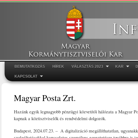
Ugr
tar
BEMUTATKOZÁS
HÍREK
VÁLASZTÁS 2023
KAR
Főmenü
KAPCSOLAT
Magyar Posta Zrt.
Hazánk egyik legnagyobb pénzügyi közvetítői hálózata a Magyar Po
kapnak a köztisztviselők és rendvédelmi dolgozók.
Budapest, 2024.07.23. – A digitalizáció megállíthatatlan, ugyana
szolgáltatásokkal kapcsolatos személyes egyeztetésre továbbra is i