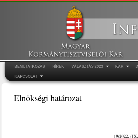
Ugr
tar
BEMUTATKOZÁS
HÍREK
VÁLASZTÁS 2023
KAR
Főmenü
KAPCSOLAT
Elnökségi határozat
19/2022. (I