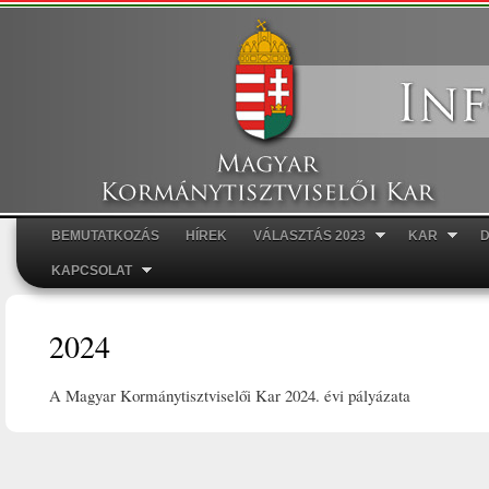
Ugr
tar
BEMUTATKOZÁS
HÍREK
VÁLASZTÁS 2023
KAR
Főmenü
KAPCSOLAT
2024
A Magyar Kormánytisztviselői Kar 2024. évi pályázata