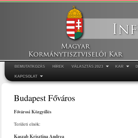
Ugr
tar
BEMUTATKOZÁS
HÍREK
VÁLASZTÁS 2023
KAR
Főmenü
KAPCSOLAT
Budapest Főváros
Fővárosi Közgyűlés
Területi elnök:
Kaszab Krisztina Andrea