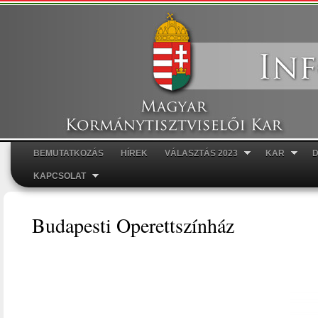
Ugr
tar
BEMUTATKOZÁS
HÍREK
VÁLASZTÁS 2023
KAR
Főmenü
KAPCSOLAT
Budapesti Operettszínház