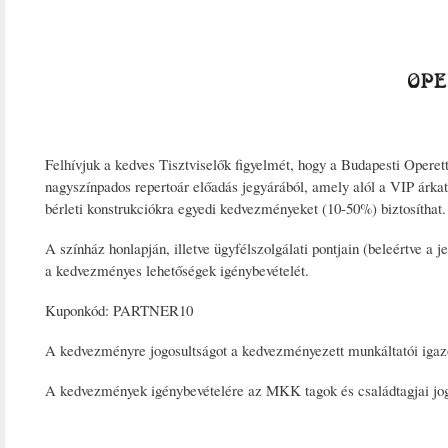
Felhívjuk a kedves Tisztviselők figyelmét, hogy a Budapesti Opere
nagyszínpados repertoár előadás jegyárából, amely alól a VIP árkate
bérleti konstrukciókra egyedi kedvezményeket (10-50%) biztosíthat.
A színház honlapján, illetve ügyfélszolgálati pontjain (beleértve a j
a kedvezményes lehetőségek igénybevételét.
Kuponkód: PARTNER10
A kedvezményre jogosultságot a kedvezményezett munkáltatói igazo
A kedvezmények igénybevételére az MKK tagok és családtagjai jog