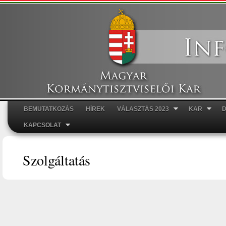
Ugr
tar
BEMUTATKOZÁS
HÍREK
VÁLASZTÁS 2023
KAR
Főmenü
KAPCSOLAT
Szolgáltatás