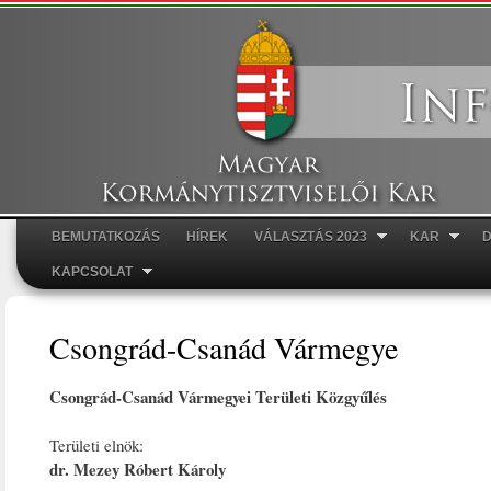
Ugr
tar
BEMUTATKOZÁS
HÍREK
VÁLASZTÁS 2023
KAR
Főmenü
KAPCSOLAT
Csongrád-Csanád Vármegye
Csongrád-Csanád Vármegyei Területi Közgyűlés
Területi elnök:
dr. Mezey Róbert Károly